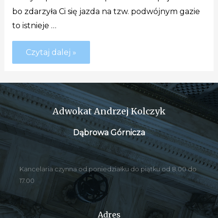
bo zdarzyła Ci się jazda na tzw. podwójnym gazie
to istnieje …
Czytaj dalej »
Adwokat Andrzej Kolczyk
Dąbrowa Górnicza
Kancelaria czynna od poniedziałku do piątku od 8.00 do
17.00
Adres