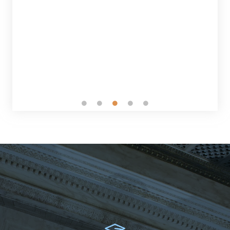
każdemu człowiekowi który znalazł się w
trudnej sytuacji. Barbara
Barbara
-