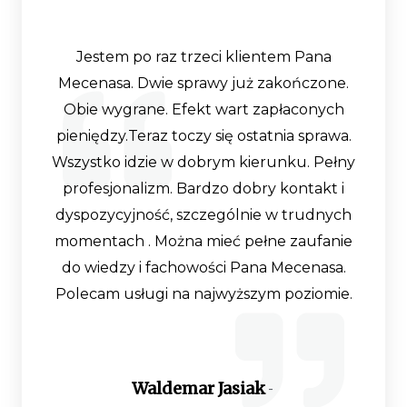
Witam z największą przyjemnością
chciałabym polecić Pana Andrzeja
Kolczyka osobom, które oczekują pełnego
profesjonalizmu, zaangażowania oraz
indywidualnego podejścia do Klienta a co
najważniejsze skuteczności nawet w
najtrudniejszych sprawach. Pan Kolczyk
jest wybitnym specjalista w dziedzinie
szeroko pojętego prawa , zajmuje się
sprawami różnego typu, jego obsługa nie
zamyka się w jednej dziedzinie prawa . Pan
Kolczyk prowadzi moja bardzo trudna
sprawę, dzięki niemu nabiera ona mocy
urzędowej co w tym przypadku było